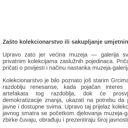
Zašto kolekcionarstvo ili sakupljanje umjetni
Upravo zato jer većina muzeja — galerija sv
privatnim kolekcijama zaslužnih pojedinaca. Prič
pričati o povijesti i načinu nastanka muzeja-galeri
Kolekcionarstvo je bilo poznato još starim Grcima
razdoblju renesanse, kada pojačan interes z
artefakata tog razdoblja, dok će prosvjet
demokratizacije znanja, ukazati na potrebu da p
javne i dostupne svima. Upravo taj prijelaz kolekc
javnog smatra se početkom djelovanja muzeja-gal
zbirke čuvaju, obrađuju i prezentiraju široj javnosti