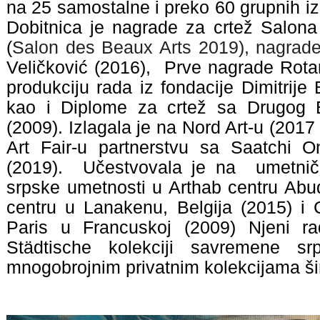
na 25 samostalne i preko 60 grupnih izl
Dobitnica je nagrade za crtež Salona
(
Salon des Beaux Arts 2019), nagrade
Veličković (2016), Prve nagrade Rota
produkciju rada iz fondacije Dimitrije
kao i Diplome za crtež sa Drugog 
(2009). Izlagala je na Nord Art-u (2017
Art Fair-u partnerstvu sa Saatchi O
(2019). Učestvovala je na umetnič
srpske umetnosti u Arthab centru Ab
centru u Lanakenu, Belgija (2015) i C
Paris u Francuskoj (2009) Njeni r
Städtische kolekciji savremene s
mnogobrojnim privatnim kolekcijama ši