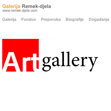
Galerija
Fundus
Preporuka
Biografije
Događanja