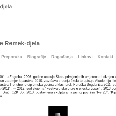
je Remek-djela
Preporuka
Biografije
Događanja
Linkovi
Kontakt
91. u Zagrebu. 2006. godine upisuje Školu primijenjenih umjetnosti i dizajna
 se za smjer kiparstva. 2010. završava srednju školu te upisuje Akademiju lik
prstva.Trenutno je diplomska godina u klasi prof. Peruška Bogdanića.2011. sud
2011". — 2012. sudjeluje na "Festivalu skulpture u pijesku Lopar" , 2013 pos
", Brač, CZK Bol, 2013. postavljena skulptura na javnoj površini "Ivy 23", "Ki
bu