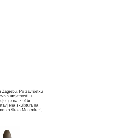
 u Zagrebu. Po završetku
ovnih umjetnosti u
jeluje na izložbi
tavljena skulptura na
parska škola Montraker",