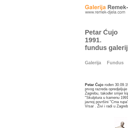
Petar Ćujo
1991.
fundus galeri
Galerija
Fundus
Petar Ćujo
rođen 30.09.19
prvog razreda opredjeljuje
Zagrebu, također smjer ki
"Skulptura u kamenu 1991–
javnoj površini "Crna rupa
Vrsar . Živi i radi u Zagre