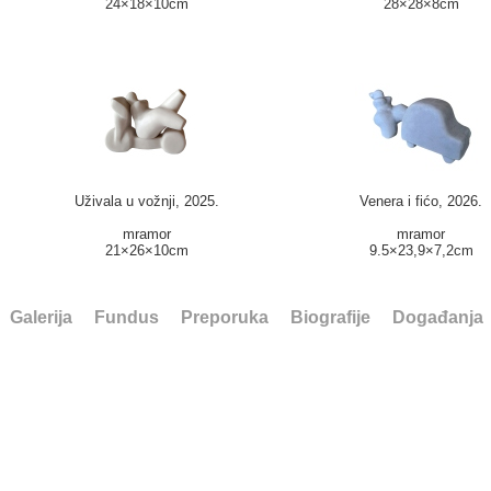
24×18×10cm
28×28×8cm
Uživala u vožnji, 2025.
Venera i fićo, 2026.
mramor
mramor
21×26×10cm
9.5×23,9×7,2cm
Galerija
Fundus
Preporuka
Biografije
Događanja