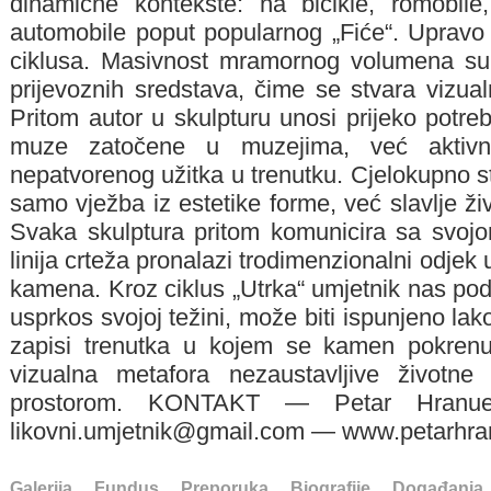
dinamične kontekste: na bicikle, romobile
automobile poput popularnog „Fiće“. Upravo 
ciklusa. Masivnost mramornog volumena supro
prijevoznih sredstava, čime se stvara vizualn
Pritom autor u skulpturu unosi prijeko potr
muze zatočene u muzejima, već aktivne
nepatvorenog užitka u trenutku. Cjelokupno st
samo vježba iz estetike forme, već slavlje ži
Svaka skulptura pritom komunicira sa svoj
linija crteža pronalazi trodimenzionalni odje
kamena. Kroz ciklus „Utrka“ umjetnik nas pods
usprkos svojoj težini, može biti ispunjeno lak
zapisi trenutka u kojem se kamen pokrenu
vizualna metafora nezaustavljive životne
prostorom. KONTAKT — Petar Hranu
likovni.umjetnik@gmail.com — www.petarhra
Galerija
Fundus
Preporuka
Biografije
Događanja