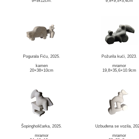
9×9x12cm.
9,9×9,5×5,4cm
Pogurala Fiću, 2025.
Požurila kući, 2023.
kamen
mramor
20×38×10cm
19,8×35,6×10.9cm
Šopingholičarka, 2025.
Uzbuđena se vozila, 20
mramor
mramor