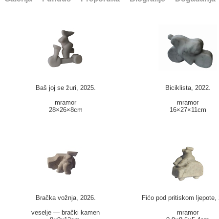
Baš joj se žuri, 2025.
Biciklista, 2022.
mramor
mramor
28×26×8cm
16×27×11cm
Bračka vožnja, 2026.
Fićo pod pritiskom ljepote,
veselje — brački kamen
mramor