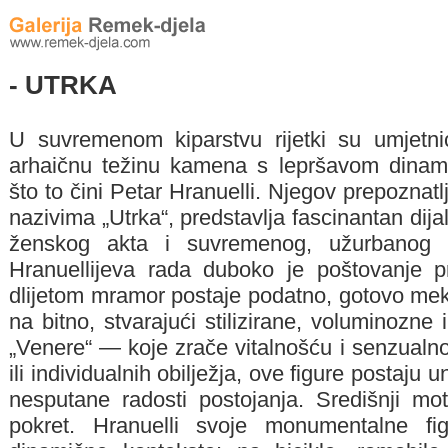
- UTRKA
U suvremenom kiparstvu rijetki su umjetn
arhaičnu težinu kamena s lepršavom dinam
što to čini Petar Hranuelli. Njegov prepoznatl
nazivima „Utrka“, predstavlja fascinantan d
ženskog akta i suvremenog, užurbanog r
Hranuellijeva rada duboko je poštovanje 
dlijetom mramor postaje podatno, gotovo mek
na bitno, stvarajući stilizirane, voluminozn
„Venere“ — koje zrače vitalnošću i senzualnoš
ili individualnih obilježja, ove figure postaju
nesputane radosti postojanja. Središnji mo
pokret. Hranuelli svoje monumentalne fi